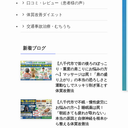
口コミ・レビュー（患者様の声）
体質改善ダイエット
交通事故治療・むちうち
新着ブログ
【八千代市で首の後ろのぽっこ
り・重度の肩こりにお悩みの方
へ】マッサージは罠！「肩の盛
り上がり」の本当の恐ろしさと
運動なしでスッキリ削ぎ落とす
体質改善法
【八千代市で不眠・慢性疲労に
お悩みの方へ】睡眠薬は罠！
「朝起きても疲れが取れない」
本当の原因と自律神経を根本か
ら整える体質改善法