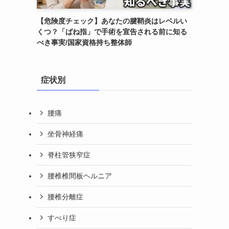
【危険度チェック】あなたの腱鞘炎はレベルい
くつ？「ばね指」で手術を宣告される前に知る
べき事実/国家資格持ち整体師
症状別
腰痛
坐骨神経痛
脊柱管狭窄症
腰椎椎間板ヘルニア
腰椎分離症
すべり症