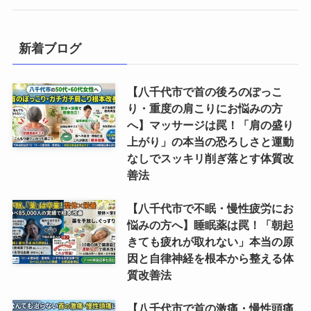
新着ブログ
【八千代市で首の後ろのぽっこ
り・重度の肩こりにお悩みの方
へ】マッサージは罠！「肩の盛り
上がり」の本当の恐ろしさと運動
なしでスッキリ削ぎ落とす体質改
善法
【八千代市で不眠・慢性疲労にお
悩みの方へ】睡眠薬は罠！「朝起
きても疲れが取れない」本当の原
因と自律神経を根本から整える体
質改善法
【八千代市で首の激痛・慢性頭痛