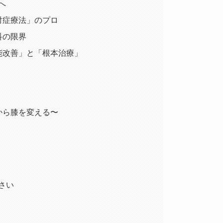
へ
対症療法」のプロ
科の限界
能改善」と「根本治療」
から膝を変える〜
さい