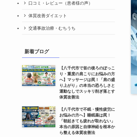
口コミ・レビュー（患者様の声）
体質改善ダイエット
交通事故治療・むちうち
新着ブログ
【八千代市で首の後ろのぽっこ
り・重度の肩こりにお悩みの方
へ】マッサージは罠！「肩の盛
り上がり」の本当の恐ろしさと
運動なしでスッキリ削ぎ落とす
体質改善法
【八千代市で不眠・慢性疲労に
お悩みの方へ】睡眠薬は罠！
「朝起きても疲れが取れない」
本当の原因と自律神経を根本か
ら整える体質改善法