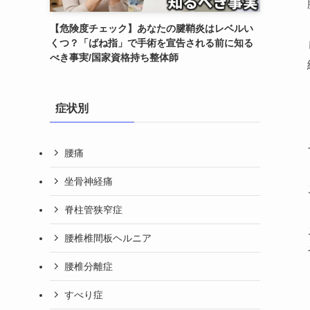
【危険度チェック】あなたの腱鞘炎はレベルい
くつ？「ばね指」で手術を宣告される前に知る
べき事実/国家資格持ち整体師
症状別
腰痛
坐骨神経痛
脊柱管狭窄症
腰椎椎間板ヘルニア
腰椎分離症
すべり症