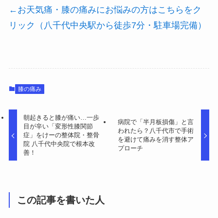
←お天気痛・膝の痛みにお悩みの方はこちらをク
リック（八千代中央駅から徒歩7分・駐車場完備）
膝の痛み
朝起きると膝が痛い…一歩
病院で「半月板損傷」と言
目が辛い「変形性膝関節
われたら？八千代市で手術
症」をけーの整体院・整骨
を避けて痛みを消す整体ア
院 八千代中央院で根本改
プローチ
善！
この記事を書いた人