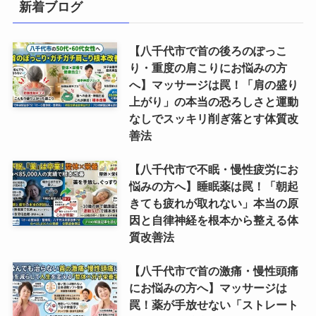
新着ブログ
【八千代市で首の後ろのぽっこ
り・重度の肩こりにお悩みの方
へ】マッサージは罠！「肩の盛り
上がり」の本当の恐ろしさと運動
なしでスッキリ削ぎ落とす体質改
善法
【八千代市で不眠・慢性疲労にお
悩みの方へ】睡眠薬は罠！「朝起
きても疲れが取れない」本当の原
因と自律神経を根本から整える体
質改善法
【八千代市で首の激痛・慢性頭痛
にお悩みの方へ】マッサージは
罠！薬が手放せない「ストレート