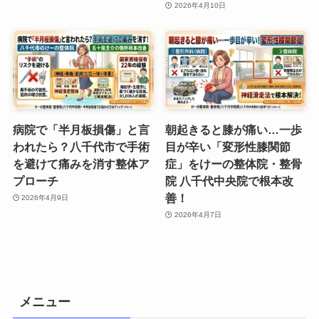
2026年4月10日
病院で「半月板損傷」と言
朝起きると膝が痛い…一歩
われたら？八千代市で手術
目が辛い「変形性膝関節
を避けて痛みを消す整体ア
症」をけーの整体院・整骨
プローチ
院 八千代中央院で根本改
善！
2026年4月9日
2026年4月7日
メニュー