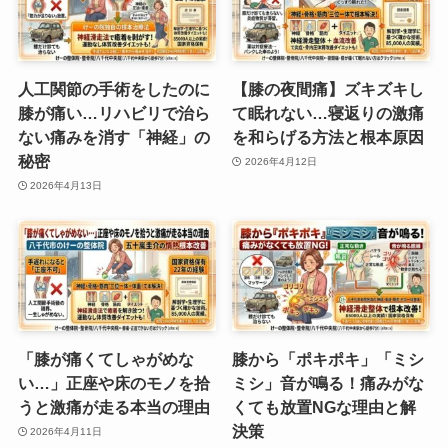
人工関節の手術をしたのに
【膝の夜間痛】ズキズキし
膝が痛い…リハビリで治ら
て眠れない…寝返りの激痛
ない痛みを消す「神経」の
を和らげる方法と根本原因
秘密
2026年4月12日
2026年4月13日
「膝が痛くてしゃがめな
膝から「ポキポキ」「ミシ
い…」正座や床のモノを拾
ミシ」音が鳴る！痛みがな
うと激痛が走る本当の理由
くても放置NGな理由と解
決策
2026年4月11日