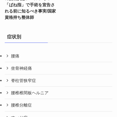
「ばね指」で手術を宣告さ
れる前に知るべき事実/国家
資格持ち整体師
症状別
腰痛
坐骨神経痛
脊柱管狭窄症
腰椎椎間板ヘルニア
腰椎分離症